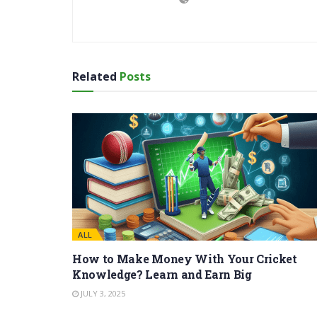
Related
Posts
ALL
How to Make Money With Your Cricket
Knowledge? Learn and Earn Big
JULY 3, 2025