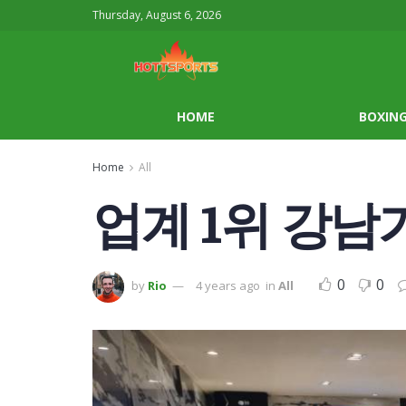
Thursday, August 6, 2026
HOME
BOXIN
Home
All
업계 1위 강
0
0
by
Rio
4 years ago
in
All