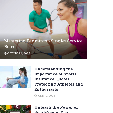
Mastering Badminton Singles Service
Rules
OCTOBER 6, 2023
Understanding the
Importance of Sports
Insurance Quotes:
Protecting Athletes and
Enthusiasts
JUNE 19, 2025
Unleash the Power of
SportsScore: Your